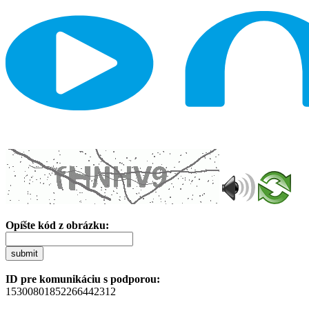
Opíšte kód z obrázku:
submit
ID pre komunikáciu s podporou:
15300801852266442312