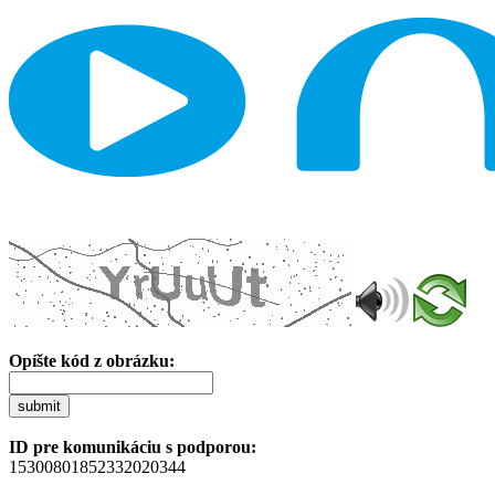
Opíšte kód z obrázku:
submit
ID pre komunikáciu s podporou:
15300801852332020344