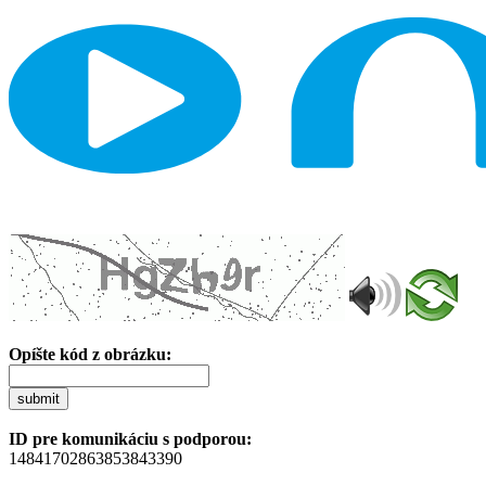
Opíšte kód z obrázku:
submit
ID pre komunikáciu s podporou:
14841702863853843390