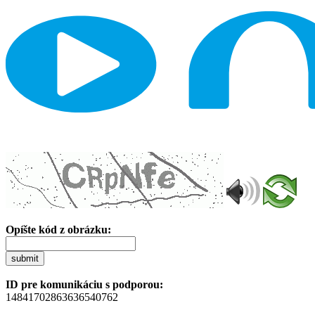
Opíšte kód z obrázku:
submit
ID pre komunikáciu s podporou:
14841702863636540762