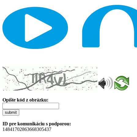
Opíšte kód z obrázku:
submit
ID pre komunikáciu s podporou:
14841702863668305437