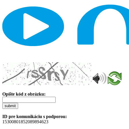
Opíšte kód z obrázku:
submit
ID pre komunikáciu s podporou:
15300801852089894623