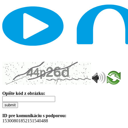
Opíšte kód z obrázku:
submit
ID pre komunikáciu s podporou:
15300801852151540488