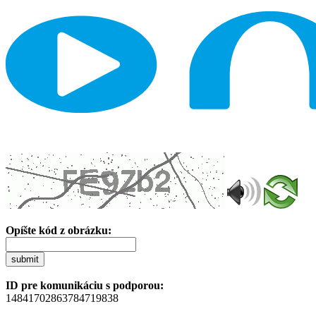
Opíšte kód z obrázku:
submit
ID pre komunikáciu s podporou:
14841702863784719838