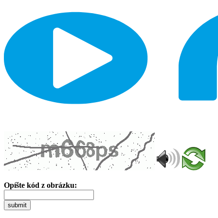
Opíšte kód z obrázku:
submit