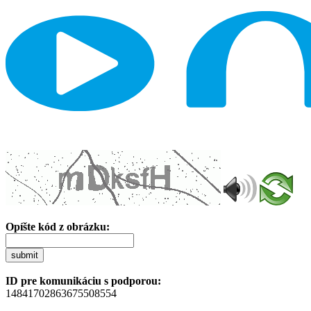
Opíšte kód z obrázku:
submit
ID pre komunikáciu s podporou:
14841702863675508554