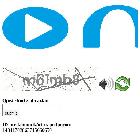
Opíšte kód z obrázku:
submit
ID pre komunikáciu s podporou:
14841702863715660650