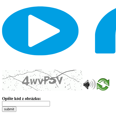
Opíšte kód z obrázku:
submit