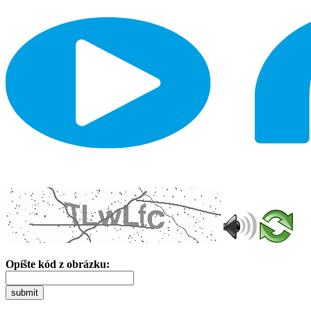
Opíšte kód z obrázku:
submit