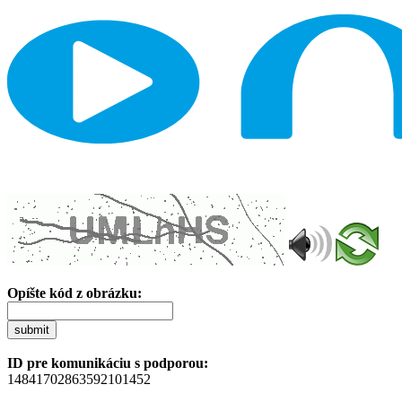
Opíšte kód z obrázku:
submit
ID pre komunikáciu s podporou:
14841702863592101452