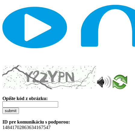
Opíšte kód z obrázku:
submit
ID pre komunikáciu s podporou:
14841702863634167547