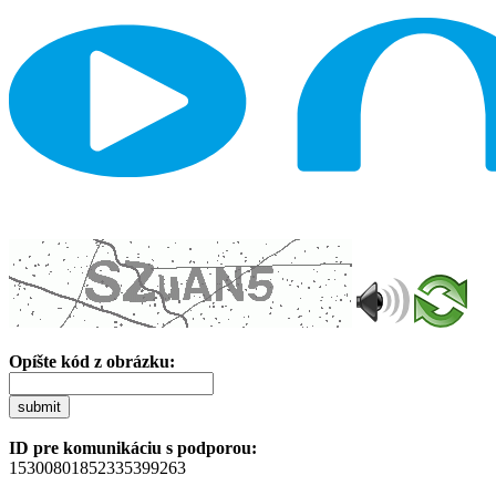
Opíšte kód z obrázku:
submit
ID pre komunikáciu s podporou:
15300801852335399263