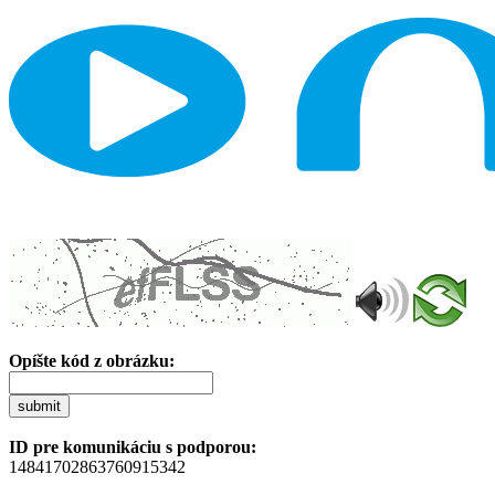
Opíšte kód z obrázku:
submit
ID pre komunikáciu s podporou:
14841702863760915342