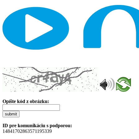
Opíšte kód z obrázku:
submit
ID pre komunikáciu s podporou:
14841702863571195339