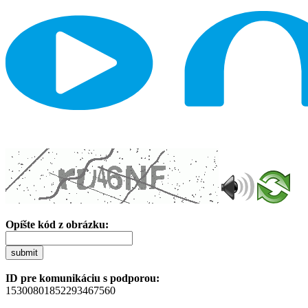
Opíšte kód z obrázku:
submit
ID pre komunikáciu s podporou:
15300801852293467560