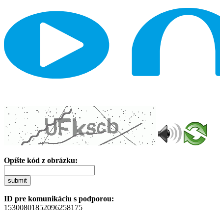
Opíšte kód z obrázku:
submit
ID pre komunikáciu s podporou:
15300801852096258175