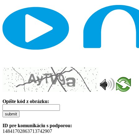
Opíšte kód z obrázku:
submit
ID pre komunikáciu s podporou:
14841702863713742907