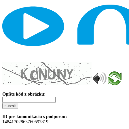
Opíšte kód z obrázku:
submit
ID pre komunikáciu s podporou:
14841702863760597819