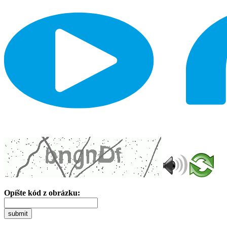
Opíšte kód z obrázku:
submit