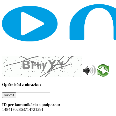
Opíšte kód z obrázku:
submit
ID pre komunikáciu s podporou:
14841702863714721291