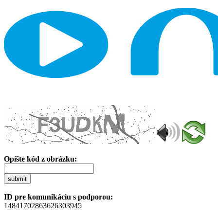
Opíšte kód z obrázku:
submit
ID pre komunikáciu s podporou:
14841702863626303945