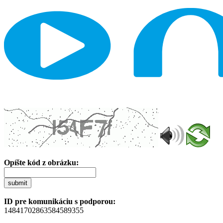
Opíšte kód z obrázku:
submit
ID pre komunikáciu s podporou:
14841702863584589355