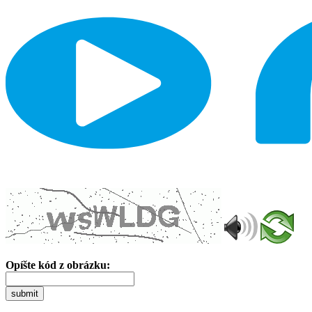
Opíšte kód z obrázku:
submit