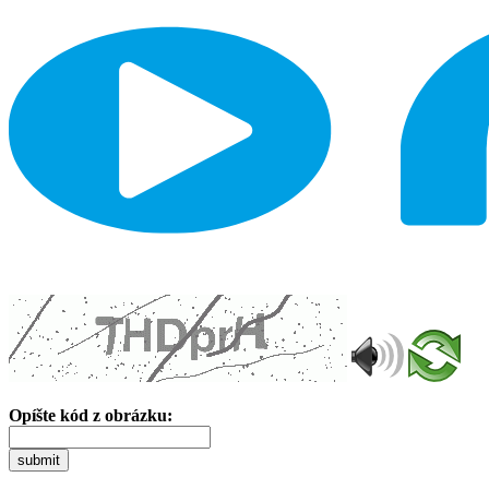
Opíšte kód z obrázku:
submit