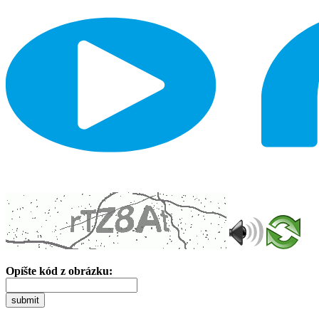
Opíšte kód z obrázku:
submit