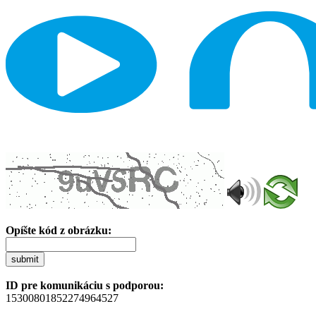
Opíšte kód z obrázku:
submit
ID pre komunikáciu s podporou:
15300801852274964527