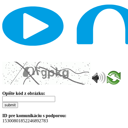
Opíšte kód z obrázku:
submit
ID pre komunikáciu s podporou:
15300801852246892783