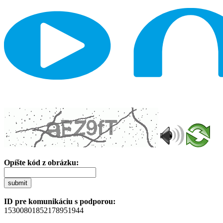
Opíšte kód z obrázku:
submit
ID pre komunikáciu s podporou:
15300801852178951944