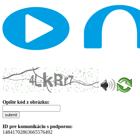
Opíšte kód z obrázku:
submit
ID pre komunikáciu s podporou:
14841702863665576492