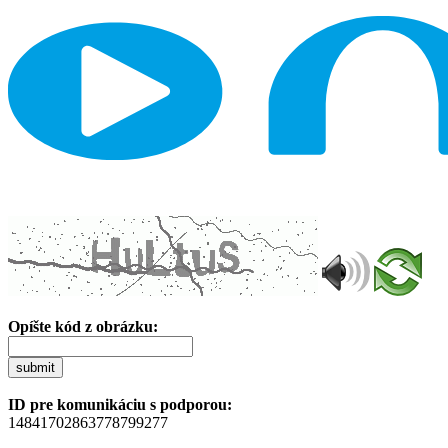
Opíšte kód z obrázku:
submit
ID pre komunikáciu s podporou:
14841702863778799277