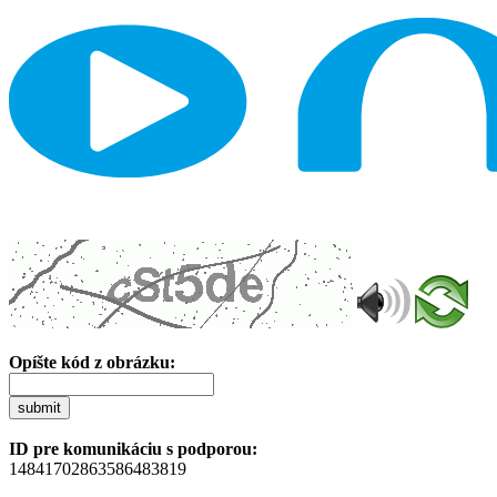
Opíšte kód z obrázku:
submit
ID pre komunikáciu s podporou:
14841702863586483819