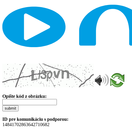
Opíšte kód z obrázku:
submit
ID pre komunikáciu s podporou:
14841702863642710682