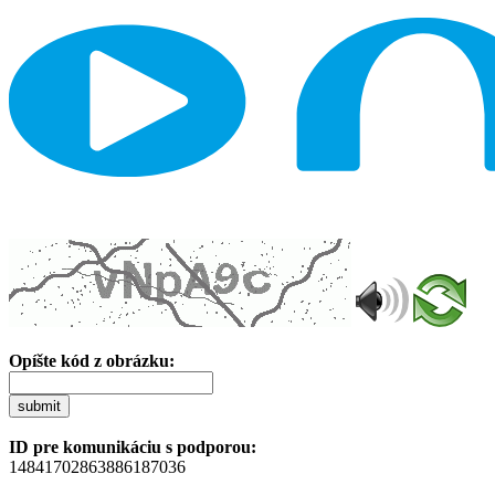
Opíšte kód z obrázku:
submit
ID pre komunikáciu s podporou:
14841702863886187036