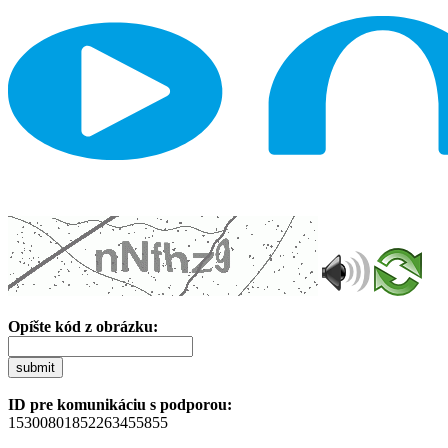
Opíšte kód z obrázku:
submit
ID pre komunikáciu s podporou:
15300801852263455855