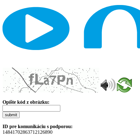
Opíšte kód z obrázku:
submit
ID pre komunikáciu s podporou:
14841702863712126890