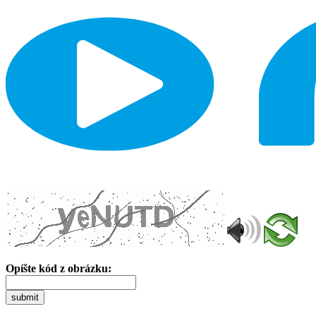
Opíšte kód z obrázku:
submit