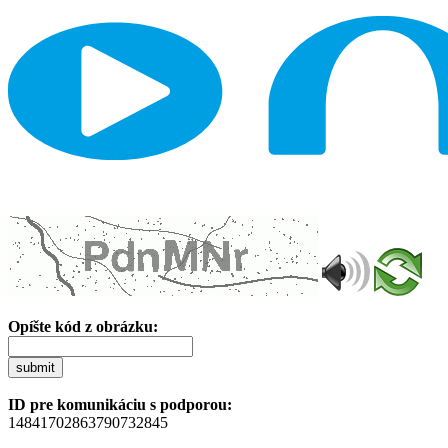
Opíšte kód z obrázku:
submit
ID pre komunikáciu s podporou:
14841702863790732845