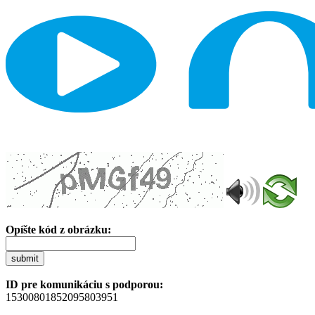
Opíšte kód z obrázku:
submit
ID pre komunikáciu s podporou:
15300801852095803951