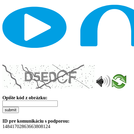
Opíšte kód z obrázku:
submit
ID pre komunikáciu s podporou:
14841702863663808124