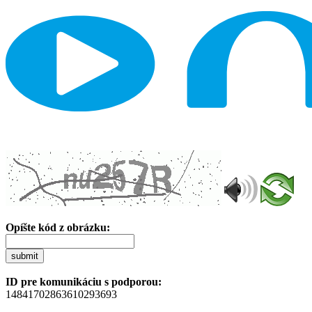
Opíšte kód z obrázku:
submit
ID pre komunikáciu s podporou:
14841702863610293693