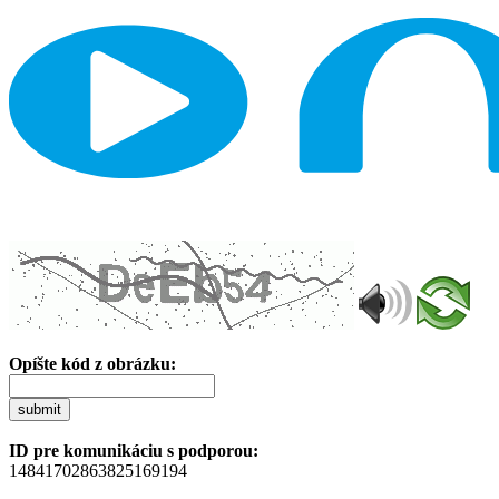
Opíšte kód z obrázku:
submit
ID pre komunikáciu s podporou:
14841702863825169194