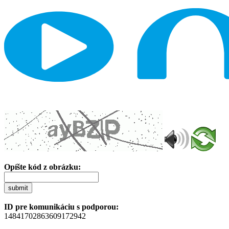
Opíšte kód z obrázku:
submit
ID pre komunikáciu s podporou:
14841702863609172942