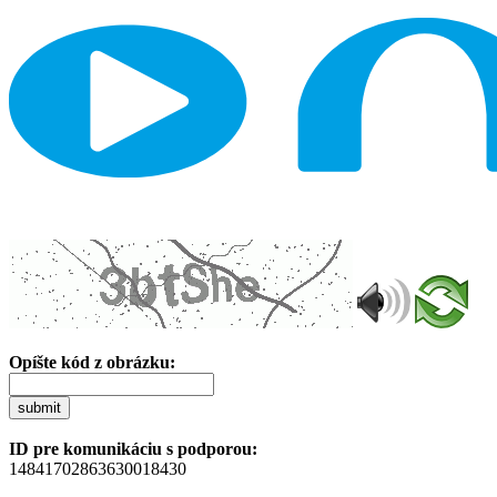
Opíšte kód z obrázku:
submit
ID pre komunikáciu s podporou:
14841702863630018430