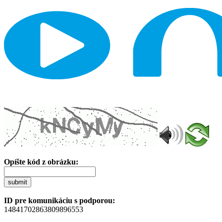
Opíšte kód z obrázku:
submit
ID pre komunikáciu s podporou:
14841702863809896553