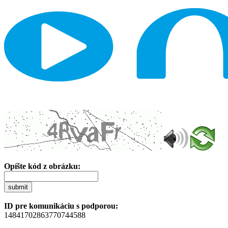
Opíšte kód z obrázku:
submit
ID pre komunikáciu s podporou:
14841702863770744588