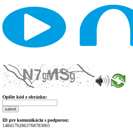
Opíšte kód z obrázku:
submit
ID pre komunikáciu s podporou:
14841702863768783065